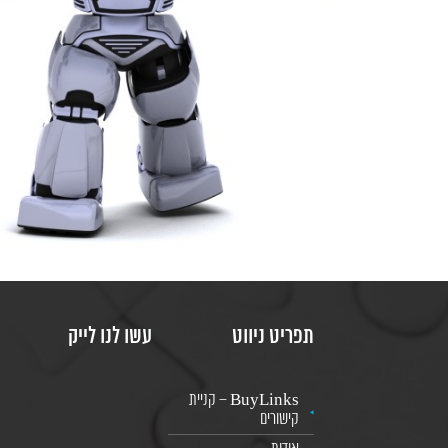
תפריט ניווט
עשו לנו לייק
BuyLinks – קניית
קישורים