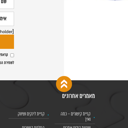
[text text-791 placeholder "שם משרד העו"ד"]
קראתי 
לשמירת המי
מאמרים אחרונים
קניית קישורים – כמה
קניית לינקים ושיווק
ואיך