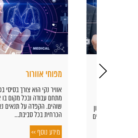
ים עם
מפוחי אוורור
 מאמץ
אוויר נקי הוא צורך בסיסי בכל
מתחם עבודה ובכל מקום בו אנחנו
 את
שוהים. הקפדה על תנאים נאותים
דעה לטלפון
הכרחית בכל סביבת...
ני ומובילים
ן שבו...
מידע נוסף >>