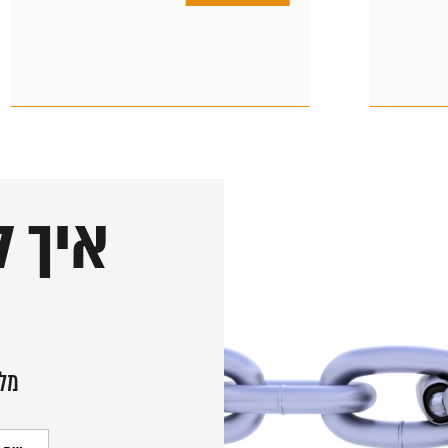
איך ל
מלא