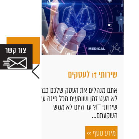
שירותי it לעסקים
יצירת טפ
חתימה בק
אתם מנהלים את העסק שלכם כבר
לא מעט זמן ושומעים מכל פינה על
אין כמעט מ
שירותי IT? עד היום לא ממש
הקישורים ש
השקעתם...
הנייד או ל
את המשתמש 
מידע נוסף >>