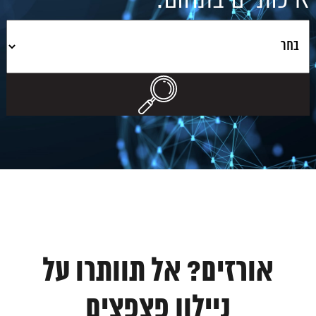
אורזים? אל תוותרו על
ניילון פצפצים