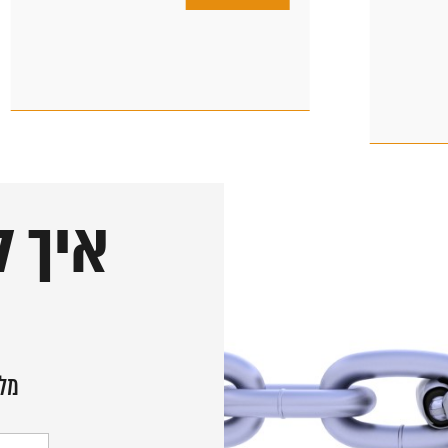
איך ל
מלא