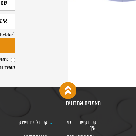
[text text-791 placeholder "שם משרד העו"ד"]
קראתי 
לשמירת המי
מאמרים אחרונים
קניית קישורים – כמה
קניית לינקים ושיווק
ואיך