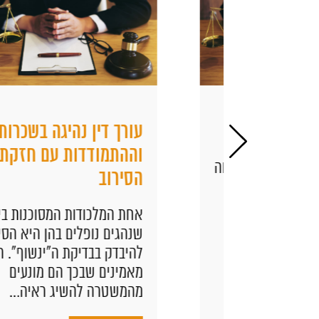
לנתבג
עורך דין נהיגה בשכרות
וההתמודדות עם חזקת
ירה ונוחה
הסירוב
ה, מונית
הפתרון
אחת המלכודות המסוכנות ביותר
 מציע...
שנהגים נופלים בהן היא הסירוב
להיבדק בבדיקת ה"ינשוף". רבים
מאמינים שבכך הם מונעים
מהמשטרה להשיג ראיה...