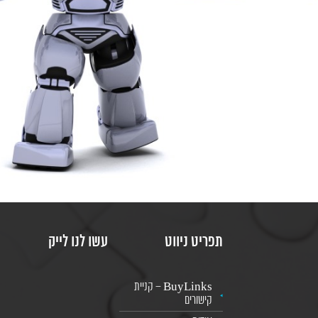
תפריט ניווט
עשו לנו לייק
BuyLinks – קניית
קישורים