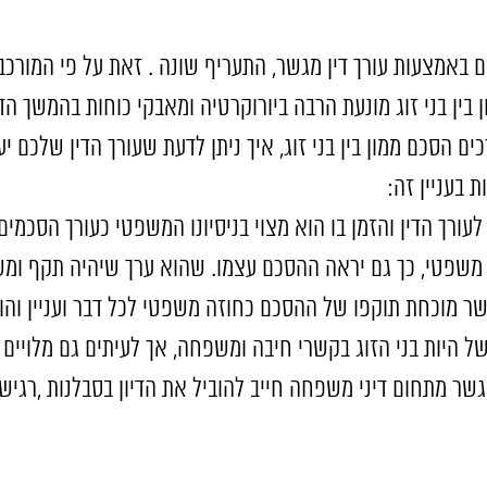
ם באמצעות עורך דין מגשר, התעריף שונה . זאת על פי המורכב
 בין בני זוג מונעת הרבה ביורוקרטיה ומאבקי כוחות בהמשך הד
כים הסכם ממון בין בני זוג, איך ניתן לדעת שעורך הדין שלכם 
 בעניין זה:
ת לעורך הדין והזמן בו הוא מצוי בניסיונו המשפטי כעורך הסכמי
 משפטי, כך גם יראה ההסכם עצמו. שהוא ערך שיהיה תקף ומ
ר מוכחת תוקפו של ההסכם כחוזה משפטי לכל דבר ועניין והו
 היות בני הזוג בקשרי חיבה ומשפחה, אך לעיתים גם מלויים 
מגשר מתחום דיני משפחה חייב להוביל את הדיון בסבלנות ,רגי