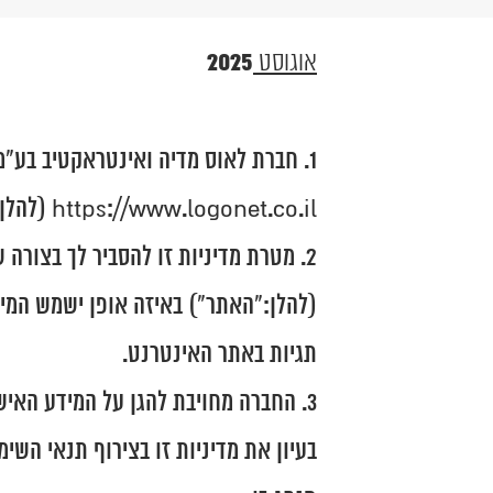
2025
אוגוסט
חברת לאוס מדיה ואינטראקטיב בע"מ
https://www.logonet.co.il (להלן:"האתר") ואבטחת מידע המבקרים חשובה לנו מאוד, ואנחנו מחויבים לשמירה עליה.
מטרת מדיניות זו להסביר לך בצורה
(להלן:״האתר") באיזה אופן ישמש המידע
תגיות באתר האינטרנט.
החברה מחויבת להגן על המידע האיש
בעיון את מדיניות זו בצירוף תנאי השי