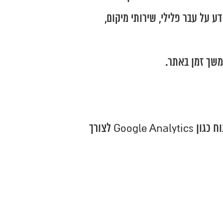
דע על עבר פלילי, שירותי מיקום,
החברה עושה שימוש בקבצי יומן, עוגיות (Cookies), תגיות (Tags), Web Beacons וכלי ניתוח כגון Google Analytics לצורך