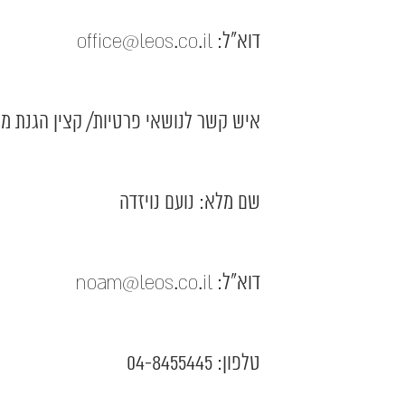
דוא"ל:
office@leos.co.il
איש קשר לנושאי פרטיות/ קצין הגנת מי
שם מלא: נועם נויזדה
דוא"ל:
noam@leos.co.il
טלפון: 04-8455445