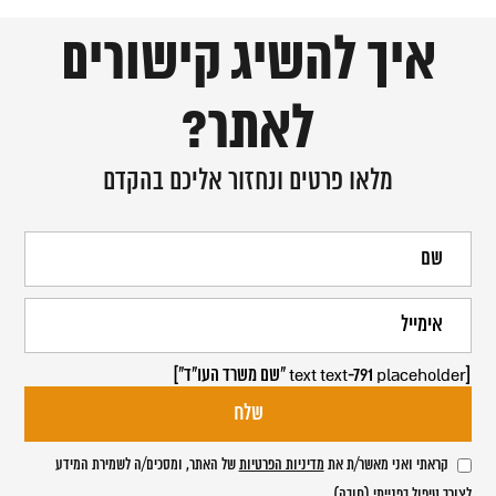
איך להשיג קישורים
לאתר?
מלאו פרטים ונחזור אליכם בהקדם
[text text-791 placeholder "שם משרד העו"ד"]
קראתי ואני מאשר/ת את
מדיניות הפרטיות
של האתר, ומסכים/ה לשמירת המידע
לצורך טיפול בפנייתי (חובה)