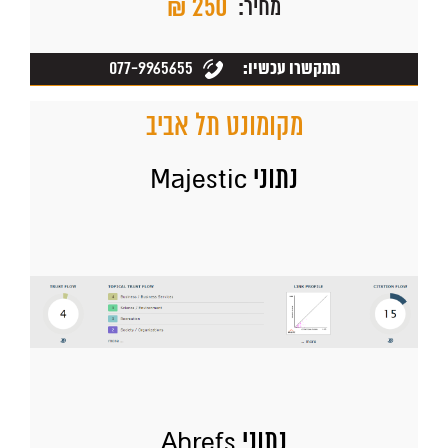
₪ 250
מחיר:
077-9965655
תתקשרו עכשיו:
מקומונט תל אביב
נתוני Majestic
נתוני Ahrefs