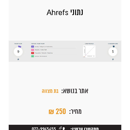
נתוני Ahrefs
אתר בנושא:
בת מצווה
₪ 250
מחיר:
077-9965655
תתקשרו עכשיו: