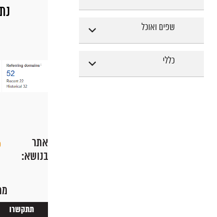
נתוני
שפים ואוכל
כללי
אתר
כ
בנושא:
מח
תתקשרו