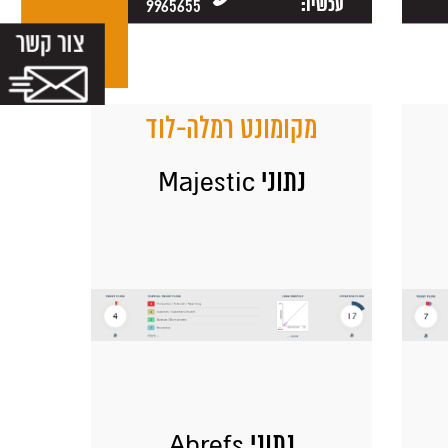
עכשיו:
9965655
מקומונט רמלה-לוד
נתוני Majestic
נתוני Ahrefs