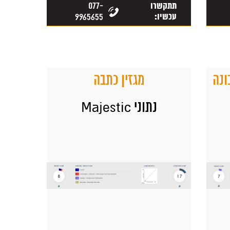
077-
תתקשרו
עכשיו:
9965655
ונה
מגזין כתבה
נתוני Majestic