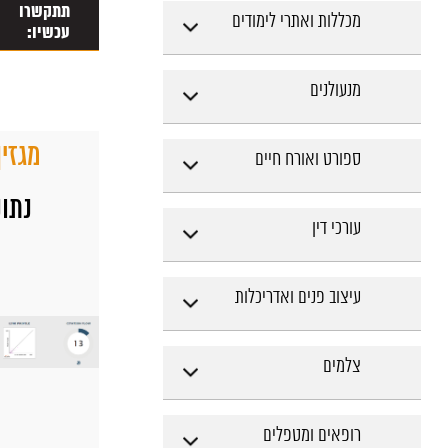
תתקשרו
מכללות ואתרי לימודים
עכשיו:
מנעולנים
מגזין  DEAL
ספורט ואורח חיים
נתוני tic
עורכי דין
עיצוב פנים ואדריכלות
צלמים
רופאים ומטפלים