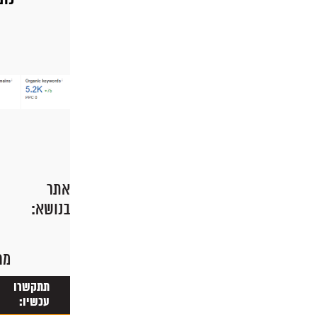
אתר
בנושא:
מח
תתקשרו
עכשיו: