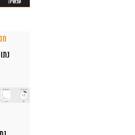
עכשיו:
מקו
נתוני tic
נתוני