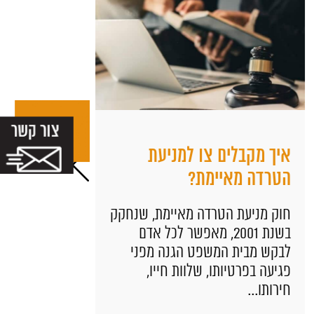
איך מקבלים צו למניעת
נהיגה תח
הטרדה מאיימת?
– אפשר ל
חוק מניעת הטרדה מאיימת, שנחקק
אלכוהול הו
בשנת 2001, מאפשר לכל אדם
- אבל לא כ
לבקש מבית המשפט הגנה מפני
יש גם מצבי
פגיעה בפרטיותו, שלוות חייו,
מואשם...
חירותו...
מידע נוסף 