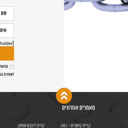
[text text-791 placeholder "שם משרד העו"ד"]
קראתי 
לשמירת המי
מאמרים אחרונים
קניית קישורים – כמה
קניית לינקים ושיווק