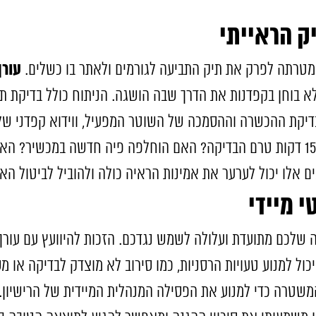
יק הראייתי
עורך
מטרתה לפרק את תיק התביעה לגורמים ולאתר בו כשלים.
בוחן בקפדנות את הדרך שבה הושגה. הניתוח כולל בדיקת תעו
יקת ההכשרה וההסמכה של השוטר המפעיל, ווידוא קפדני של 
בשטח: האם הנהג עוכב כחוק? האם נערכה לו המתנה של 15 דקות טרם הבדיקה? האם הוחלפה פיה חדש
 אלו יכול לערער את אמינות הראיה כולה ולהוביל לביטול האי
 מיידי
שלכם מתועדת ועלולה לשמש נגדכם. הזכות להיוועץ עם עורך 
יכול למנוע טעויות הרסניות, כמו סירוב לא מוצדק לבדיקה או 
המשטרה כדי למנוע את הפסילה המנהלית המיידית של הרישיון. נ